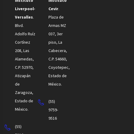
Instituto
Instituto
Liverpool-
Cevir
.
Versalles
.
Plaza de
Blvd.
Armas MZ
Adolfo Ruíz
037, 3er
Cortínez
piso, La
208, Las
Cabecera,
Alamedas,
C.P. 54660,
C.P. 52970,
Coyotepec,
Atizapán
Estado de
de
México.
Zaragoza,
Estado de
(55)
México.
9759-
9516
(55)